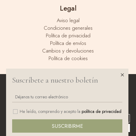
Legal
Aviso legal
Condiciones generales
Política de privacidad
Política de envíos
Cambios y devoluciones
Política de cookies
Síguenos en Instagram
Suscríbete a nuestro boletín
Este sitio web almacena datos como cookies para habilitar la funcionalidad
necesaria del sitio, incluidos análisis y personalización. Puede cambiar su
configuración en cualquier momento o aceptar la configuración predeterminada.
política de cookies
He leído, comprendo y acepto la
Configurar
política de privacidad
Rechazar todas las cookies
SUSCRIBIRME
Aceptar todas las cookies