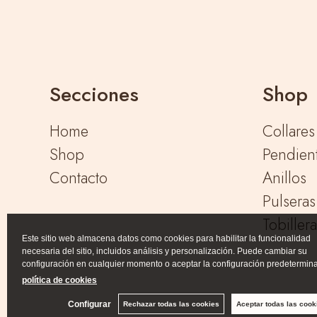
Secciones
Shop
Home
Collares
Shop
Pendien
Contacto
Anillos
Pulseras
Tobiller
Este sitio web almacena datos como cookies para habilitar la funcionalidad
necesaria del sitio, incluidos análisis y personalización. Puede cambiar su
configuración en cualquier momento o aceptar la configuración predetermin
política de cookies
Configurar
Rechazar todas las cookies
Aceptar todas las cook