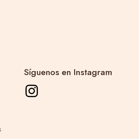
Síguenos en Instagram
Suscríbete a nuestro boletín
Suscríbete y recibirás todas nuestras novedades.
Cero SPAM, sólo contenidos de valor.
s
He leído, comprendo y acepto la
política de privacidad